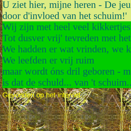
U ziet hier, mijne heren - De j
door d'invloed van het schuim!'
Wij zijn met heel veel kikkertje
Tot dusver vrij' tevreden met he
We hadden er wat vrinden, we 
We leefden er vrij ruim
maar wordt óns dril geboren - m
is dat de schuld... van 't schuim..
Gevonden op het internet.