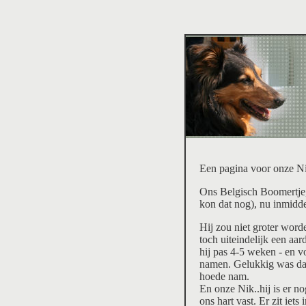
Een pagina voor onze N
Ons Belgisch Boomertje,
kon dat nog), nu inmidde
Hij zou niet groter wor
toch uiteindelijk een aa
hij pas 4-5 weken - en 
namen. Gelukkig was da
hoede nam.
En onze Nik..hij is er 
ons hart vast. Er zit iets