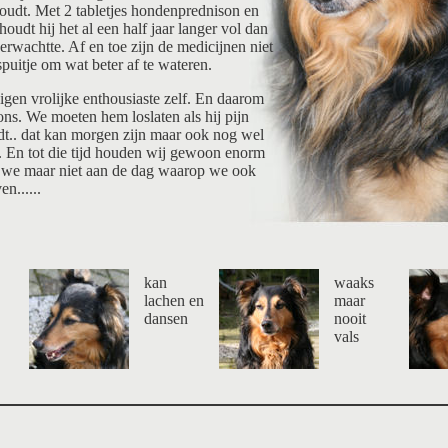
 houdt. Met 2 tabletjes hondenprednison en
 houdt hij het al een half jaar langer vol dan
verwachtte. Af en toe zijn de medicijnen niet
spuitje om wat beter af te wateren.
eigen vrolijke enthousiaste zelf. En daarom
 ons. We moeten hem loslaten als hij pijn
dt.. dat kan morgen zijn maar ook nog wel
 En tot die tijd houden wij gewoon enorm
 we maar niet aan de dag waarop we ook
n......
kan
waaks
,
lachen en
maar
dansen
nooit
vals