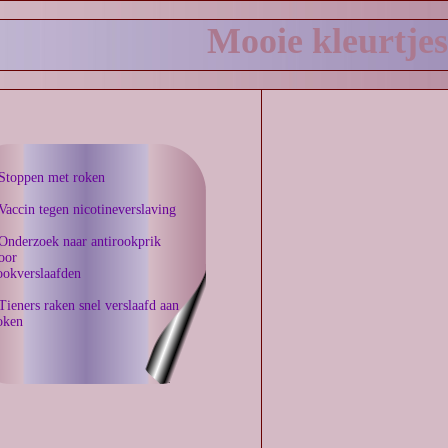
Mooie kleurtjes
Stoppen met roken
Vaccin tegen nicotineverslaving
Onderzoek naar antirookprik
oor
ookverslaafden
Tieners raken snel verslaafd aan
oken