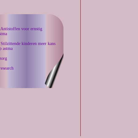
 Antistoffen voor ernstig
stma
 Stilzittende kinderen meer kans
p astma
zorg
research