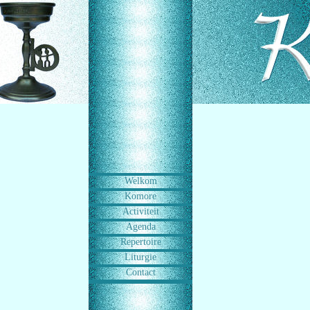
Welkom
Komore
Activiteit
Agenda
Repertoire
Liturgie
Contact