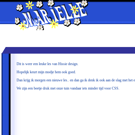
Dit is weer een leuke les van Hissie design.
Hopelijk keurt mijn modje hem ook goed.
Dan krijg ik morgen een nieuwe les.. en dan ga ik denk ik ook aan de slag met het ex
We zijn een beetje druk met onze tuin vandaar iets minder tijd voor CSS.